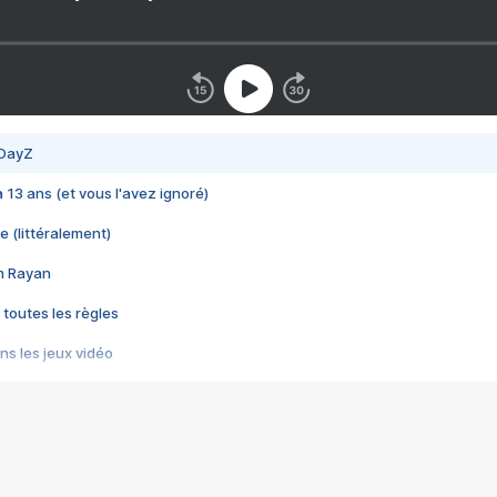
 DayZ
 a 13 ans (et vous l'avez ignoré)
e (littéralement)
im Rayan
 toutes les règles
s les jeux vidéo
us choquant de Rockstar ? - Le scandale BULLY
e plus moche de Steam
du RÊVE tourne au CAUCHEMAR