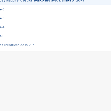
bey Maguire, c'est lui ! Rencontre avec Damien Witecka
e 6
e 5
e 4
e 3
s créatrices de la VF !
e 2
e 1
e Mektoub My Love arrive enfin ! Rencontre avec Shaïn Boumedine et Sal
i : après Toni en famille
elle réalise le bouleversant Dites lui que je l'aime
ais ! Rencontre autour de Vie privée de Rebecca Zlotowski
 de Marguerite, Grave... Rencontre avec Ella Rumpf